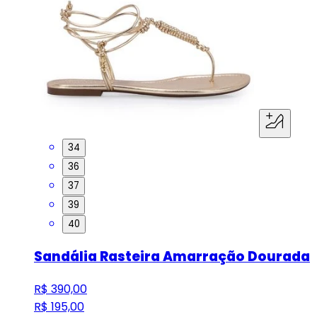
34
36
37
39
40
Sandália Rasteira Amarração Dourada
R$ 390,00
R$ 195,00