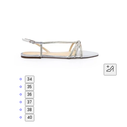
34
35
36
37
38
40