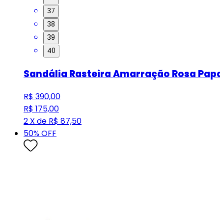
37
38
39
40
Sandália Rasteira Amarração Rosa Pap
R$ 390,00
R$ 175,00
2 X de R$ 87,50
50
% OFF