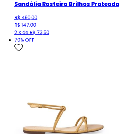
Sandália Rasteira Brilhos Prateada
R$ 490,00
R$ 147,00
2 X de R$ 73,50
70
% OFF