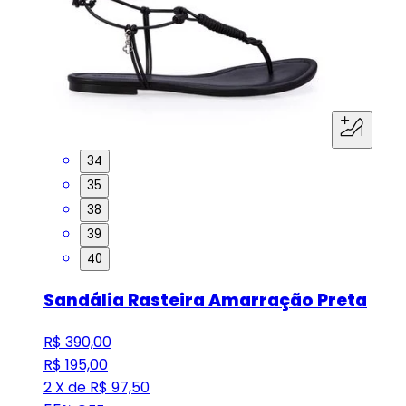
34
35
38
39
40
Sandália Rasteira Amarração Preta
R$ 390,00
R$ 195,00
2 X de R$ 97,50