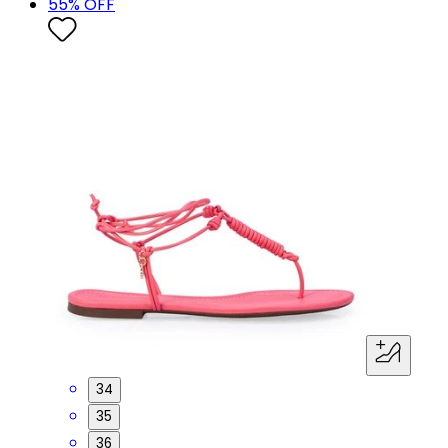
55
% OFF
34
35
36