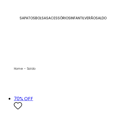
SAPATOS
BOLSAS
ACESSÓRIOS
INFANTIL
VERÃO
SALDO
Home
Saldo
70
% OFF