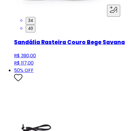
34
40
Sandália Rasteira Couro Bege Savana
R$ 390,00
R$ 117,00
50
% OFF