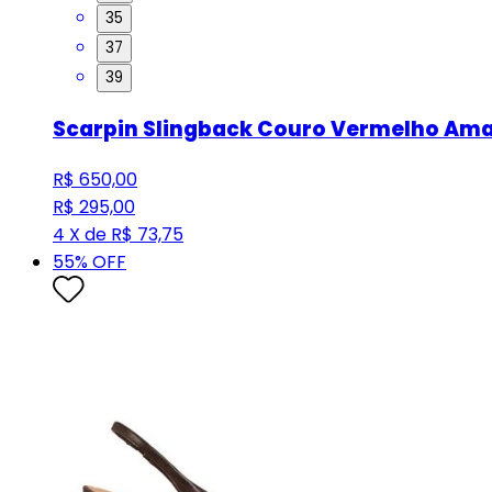
35
37
39
Scarpin Slingback Couro Vermelho Am
R$ 650,00
R$ 295,00
4 X de R$ 73,75
55
% OFF