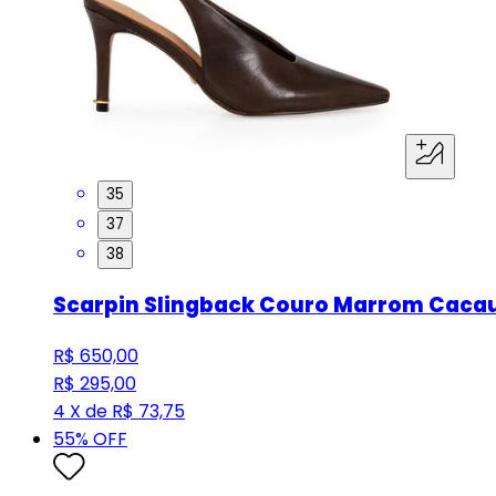
35
37
38
Scarpin Slingback Couro Marrom Caca
R$ 650,00
R$ 295,00
4 X de R$ 73,75
55
% OFF