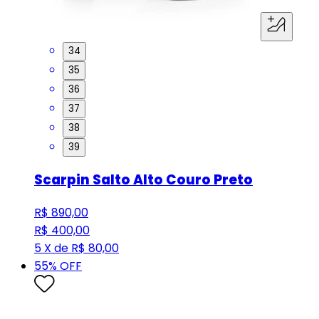
34
35
36
37
38
39
Scarpin Salto Alto Couro Preto
R$ 890,00
R$ 400,00
5 X de R$ 80,00
55
% OFF