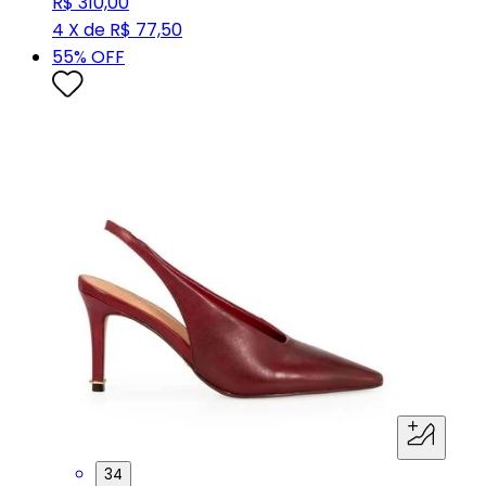
R$ 310,00
4 X de R$ 77,50
55
% OFF
34