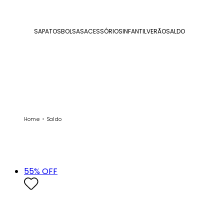
SAPATOS
BOLSAS
ACESSÓRIOS
INFANTIL
VERÃO
SALDO
Home
Saldo
55
% OFF