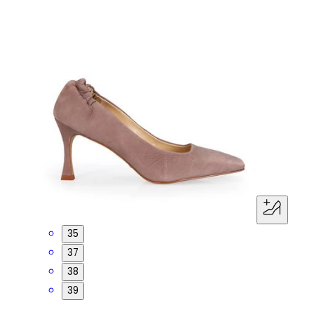
35
37
38
39