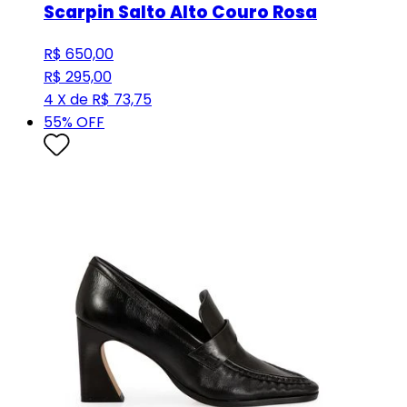
Scarpin Salto Alto Couro Rosa
R$ 650,00
R$ 295,00
4 X de R$ 73,75
55
% OFF