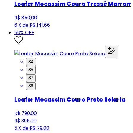
Loafer Mocassim Couro Tressê Marrom
R$ 850,00
6 X de R$ 141,66
50
% OFF
34
35
37
39
Loafer Mocassim Couro Preto Selaria
R$ 790,00
R$ 395,00
5 X de R$ 79,00