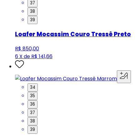
37
38
39
Loafer Mocassim Couro Tressê Preto
R$ 850,00
6 X de R$ 141,66
34
35
36
37
38
39