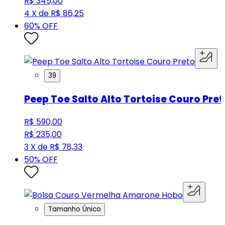
R$ 345,00
4 X de R$ 86,25
60
% OFF
39
Peep Toe Salto Alto Tortoise Couro Pret
R$ 590,00
R$ 235,00
3 X de R$ 78,33
50
% OFF
Tamanho Único