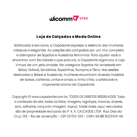
Loja de Calçados e Moda Online
Sofisticada e exclusiva, a Capodarte expressa a essência das mulheres
clássicas e elegantes. As coleções são compostas por um mix completo
e atemporal de Sapatos e Acessórios femininos. Para ajudar você a
encontrar com facilidade o que procura, a Capodarte organizou a Loja
Virtual de um jeito simples. Na categoria Sapatos há variedade em
Botas, Oxfords, Sandálias, Sapatilhas, Scarpins e Tênis. Nas sessões
dedicadas a Bolsas e Acessórios, mulheres encontram diversos modelos
de bolsas, carteiras, cintos e ainda a linha Vitta, o sofisticado e
imponente aroma da Capodarte.
Copyright © www.capodarte.com.br, TODOS OS DIREITOS RESERVADOS. Todo
o conteúdo do site, todas as fotos, imagens, logotipos, marcas, dizeres,
som, software, conjunto imagem, layout, trade dress, aqui veiculados
são de propriedade exclusiva da P. K. K. CALCADOS LTDA. Rua Dias da
Cruz, 135 - Rio de Janeiro/RJ - CEP 20720-010 - CNPJ 56.681.513/0001-60