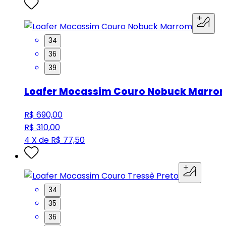
34
36
39
Loafer Mocassim Couro Nobuck Marro
R$ 690,00
R$ 310,00
4 X de R$ 77,50
34
35
36