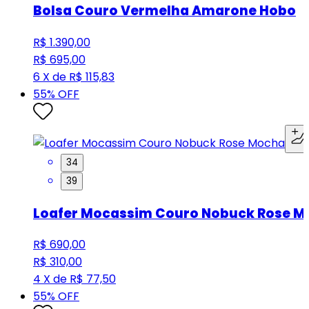
Bolsa Couro Vermelha Amarone Hobo
R$ 1.390,00
R$ 695,00
6 X de R$ 115,83
55
% OFF
34
39
Loafer Mocassim Couro Nobuck Rose 
R$ 690,00
R$ 310,00
4 X de R$ 77,50
55
% OFF