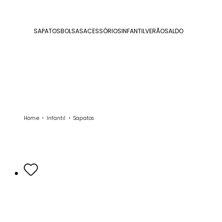
SAPATOS
BOLSAS
ACESSÓRIOS
INFANTIL
VERÃO
SALDO
Home
Infantil
Sapatos