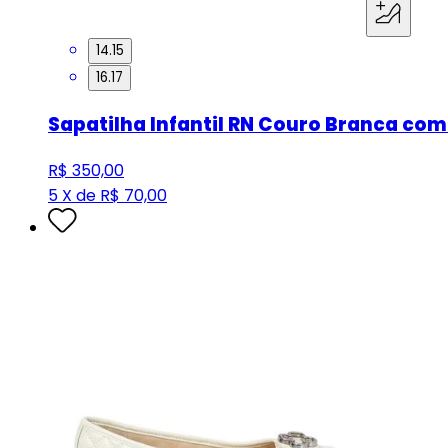
14.15
16.17
Sapatilha Infantil RN Couro Branca com
R$ 350,00
5 X de R$ 70,00