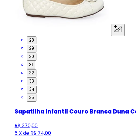
28
29
30
31
32
33
34
35
Sapatilha Infantil Couro Branca Duna C
R$ 370,00
5 X de R$ 74,00