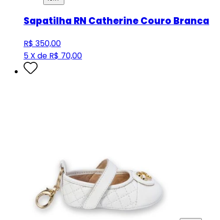
Sapatilha RN Catherine Couro Branca
R$ 350,00
5 X de R$ 70,00