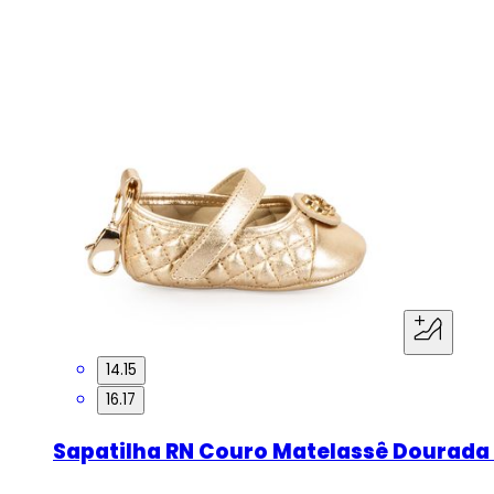
14.15
16.17
Sapatilha RN Couro Matelassê Dourada